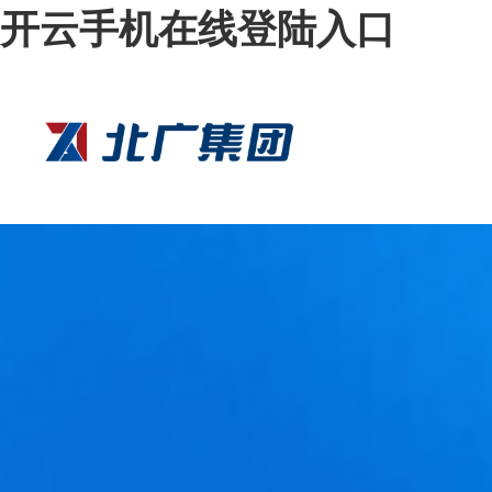
开云手机在线登陆入口